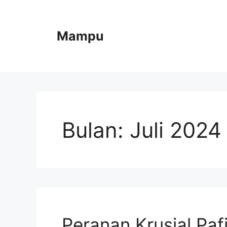
Langsung
ke
isi
Mampu
Bulan:
Juli 2024
Peranan Krusial Pafi