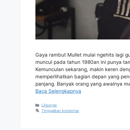
Gaya rambut Mullet mulai ngehits lagi g
muncul pada tahun 1980an ini punya tam
Kemunculan sekarang, makin keren deng
memperlihatkan bagian depan yang pen
panjang. Banyak orang yang awalnya ma
Baca Selengkapnya
Kategori
Lifestyle
Tinggalkan komentar