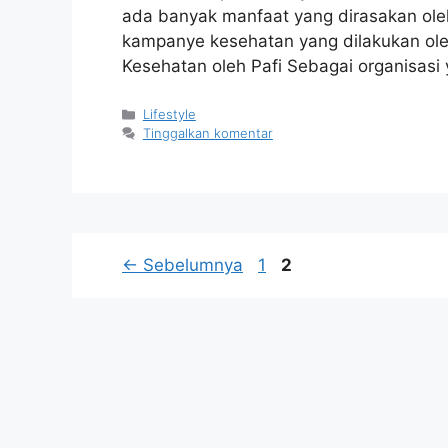
ada banyak manfaat yang dirasakan ol
kampanye kesehatan yang dilakukan oleh
Kesehatan oleh Pafi Sebagai organisas
Kategori
Lifestyle
Tinggalkan komentar
Halaman
Halaman
←
Sebelumnya
1
2