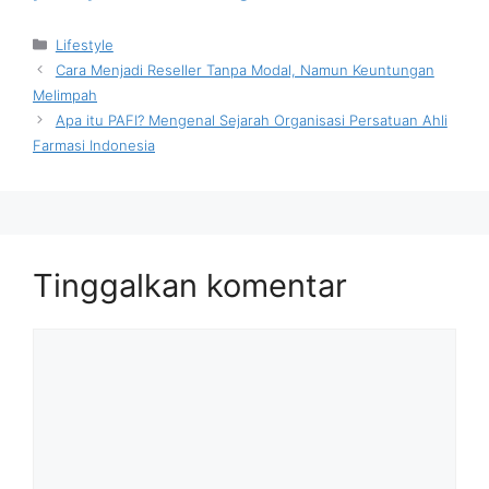
Kategori
Lifestyle
Cara Menjadi Reseller Tanpa Modal, Namun Keuntungan
Melimpah
Apa itu PAFI? Mengenal Sejarah Organisasi Persatuan Ahli
Farmasi Indonesia
Tinggalkan komentar
Komentar