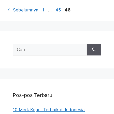
Halaman
Halaman
Halaman
←
Sebelumnya
1
…
45
46
Cari
untuk:
Pos-pos Terbaru
10 Merk Koper Terbaik di Indonesia