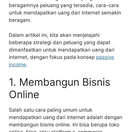
beragamnya peluang yang tersedia, cara-cara
untuk mendapatkan uang dari internet semakin
beragam.
Dalam artikel ini, kita akan menjelajahi
beberapa strategi dan peluang yang dapat
dimanfaatkan untuk mendapatkan uang dari
internet, dengan fokus pada konsep
passive
income
.
1. Membangun Bisnis
Online
Salah satu cara paling umum untuk
mendapatkan uang dari internet adalah dengan
membangun bisnis online. Ini bisa berupa toko