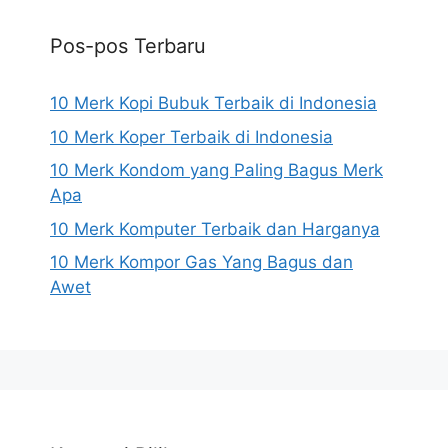
Pos-pos Terbaru
10 Merk Kopi Bubuk Terbaik di Indonesia
10 Merk Koper Terbaik di Indonesia
10 Merk Kondom yang Paling Bagus Merk
Apa
10 Merk Komputer Terbaik dan Harganya
10 Merk Kompor Gas Yang Bagus dan
Awet