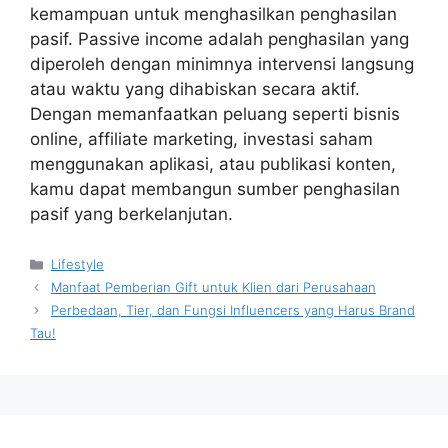
kemampuan untuk menghasilkan penghasilan
pasif. Passive income adalah penghasilan yang
diperoleh dengan minimnya intervensi langsung
atau waktu yang dihabiskan secara aktif.
Dengan memanfaatkan peluang seperti bisnis
online, affiliate marketing, investasi saham
menggunakan aplikasi, atau publikasi konten,
kamu dapat membangun sumber penghasilan
pasif yang berkelanjutan.
Kategori
Lifestyle
Manfaat Pemberian Gift untuk Klien dari Perusahaan
Perbedaan, Tier, dan Fungsi Influencers yang Harus Brand
Tau!