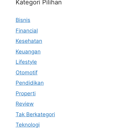
Kategori Pilihan
Bisnis
Financial
Kesehatan
Keuangan
Lifestyle
Otomotif
Pendidikan
Properti
Review
Tak Berkategori
Teknologi