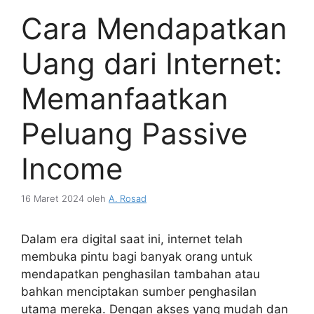
Cara Mendapatkan
Uang dari Internet:
Memanfaatkan
Peluang Passive
Income
16 Maret 2024
oleh
A. Rosad
Dalam era digital saat ini, internet telah
membuka pintu bagi banyak orang untuk
mendapatkan penghasilan tambahan atau
bahkan menciptakan sumber penghasilan
utama mereka. Dengan akses yang mudah dan