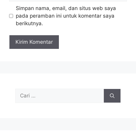
Simpan nama, email, dan situs web saya
pada peramban ini untuk komentar saya
berikutnya.
Cari
untuk: