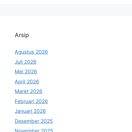
Arsip
Agustus 2026
Juli 2026
Mei 2026
April 2026
Maret 2026
Februari 2026
Januari 2026
Desember 2025
November 2025