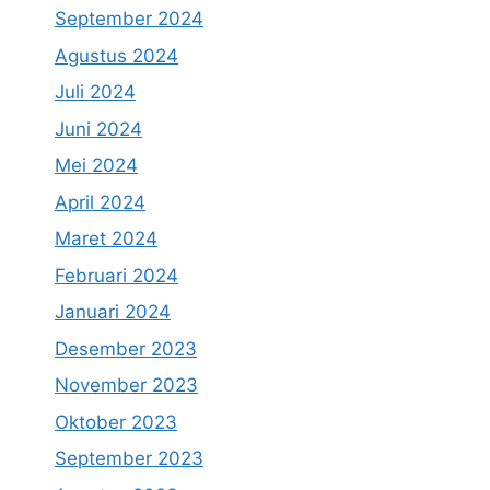
September 2024
Agustus 2024
Juli 2024
Juni 2024
Mei 2024
April 2024
Maret 2024
Februari 2024
Januari 2024
Desember 2023
November 2023
Oktober 2023
September 2023