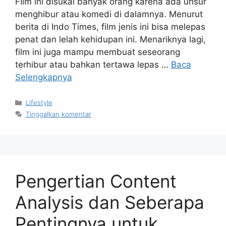
FIlm ini disukai banyak orang karena ada unsur
menghibur atau komedi di dalamnya. Menurut
berita di Indo Times, film jenis ini bisa melepas
penat dan lelah kehidupan ini. Menariknya lagi,
film ini juga mampu membuat seseorang
terhibur atau bahkan tertawa lepas …
Baca
Selengkapnya
Kategori
Lifestyle
Tinggalkan komentar
Pengertian Content
Analysis dan Seberapa
Pentingnya untuk