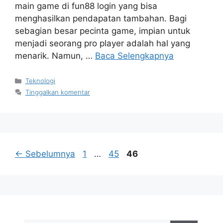
main game di fun88 login yang bisa
menghasilkan pendapatan tambahan. Bagi
sebagian besar pecinta game, impian untuk
menjadi seorang pro player adalah hal yang
menarik. Namun, …
Baca Selengkapnya
Kategori
Teknologi
Tinggalkan komentar
Halaman
Halaman
Halaman
←
Sebelumnya
1
…
45
46