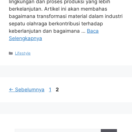
lingkungan dan proses produksi yang lebih
berkelanjutan. Artikel ini akan membahas
bagaimana transformasi material dalam industri
sepatu olahraga berkontribusi terhadap
keberlanjutan dan bagaimana …
Baca
Selengkapnya
Kategori
Lifestyle
Halaman
Halaman
←
Sebelumnya
1
2
Cari