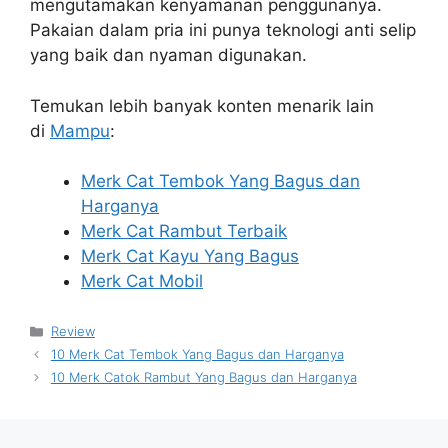
mengutamakan kenyamanan penggunanya.
Pakaian dalam pria ini punya teknologi anti selip
yang baik dan nyaman digunakan.
Temukan lebih banyak konten menarik lain
di
Mampu
:
Merk Cat Tembok Yang Bagus dan
Harganya
Merk Cat Rambut Terbaik
Merk Cat Kayu Yang Bagus
Merk Cat Mobil
Kategori
Review
10 Merk Cat Tembok Yang Bagus dan Harganya
10 Merk Catok Rambut Yang Bagus dan Harganya