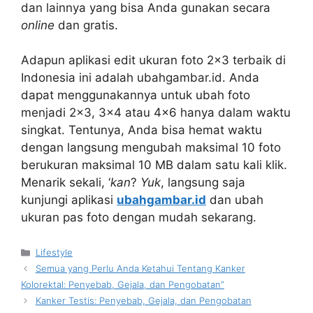
dan lainnya yang bisa Anda gunakan secara
online
dan gratis.
Adapun aplikasi edit ukuran foto 2×3 terbaik di
Indonesia ini adalah ubahgambar.id. Anda
dapat menggunakannya untuk ubah foto
menjadi 2×3, 3×4 atau 4×6 hanya dalam waktu
singkat. Tentunya, Anda bisa hemat waktu
dengan langsung mengubah maksimal 10 foto
berukuran maksimal 10 MB dalam satu kali klik.
Menarik sekali, ‘
kan
?
Yuk
, langsung saja
kunjungi aplikasi
ubahgambar.id
dan ubah
ukuran pas foto dengan mudah sekarang.
Kategori
Lifestyle
Semua yang Perlu Anda Ketahui Tentang Kanker
Kolorektal: Penyebab, Gejala, dan Pengobatan”
Kanker Testis: Penyebab, Gejala, dan Pengobatan