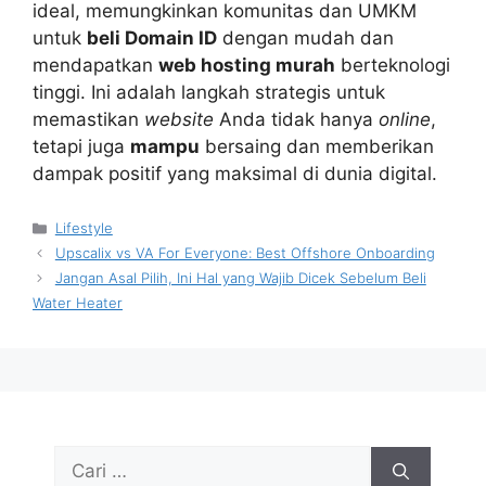
ideal, memungkinkan komunitas dan UMKM
untuk
beli Domain ID
dengan mudah dan
mendapatkan
web hosting murah
berteknologi
tinggi. Ini adalah langkah strategis untuk
memastikan
website
Anda tidak hanya
online
,
tetapi juga
mampu
bersaing dan memberikan
dampak positif yang maksimal di dunia digital.
Kategori
Lifestyle
Upscalix vs VA For Everyone: Best Offshore Onboarding
Jangan Asal Pilih, Ini Hal yang Wajib Dicek Sebelum Beli
Water Heater
Cari
untuk: