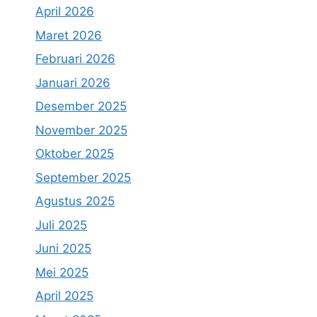
April 2026
Maret 2026
Februari 2026
Januari 2026
Desember 2025
November 2025
Oktober 2025
September 2025
Agustus 2025
Juli 2025
Juni 2025
Mei 2025
April 2025