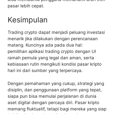
pasar lebih cepat.
Kesimpulan
Trading crypto dapat menjadi peluang investasi
menarik jika dilakukan dengan perencanaan
matang. Kuncinya ada pada dua hal:
pemilihan aplikasi trading crypto dengan UI
ramah pemula yang legal dan aman, serta
kebiasaan rutin mengikuti kondisi pasar kripto
hari ini dari sumber yang terpercaya.
Dengan pemahaman yang cukup, strategi yang
disiplin, dan penggunaan platform yang tepat,
siapa pun bisa memulai perjalanan di dunia
aset digital dengan percaya diri. Pasar kripto
memang fluktuatif, tetapi bagi mereka yang siap