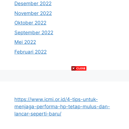
Desember 2022
November 2022
Oktober 2022
September 2022
Mei 2022
Februari 2022
https://www.icmi.or.id/4-tips-untuk-
menjaga-performa-hp-tetap-mulus-dan-
lancar-seperti-baru/