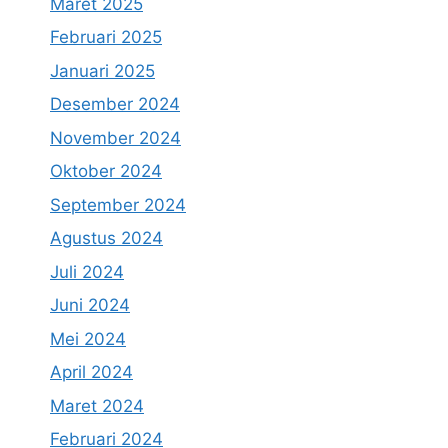
Maret 2025
Februari 2025
Januari 2025
Desember 2024
November 2024
Oktober 2024
September 2024
Agustus 2024
Juli 2024
Juni 2024
Mei 2024
April 2024
Maret 2024
Februari 2024