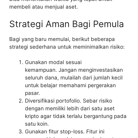
membeli atau menjual aset.
Strategi Aman Bagi Pemula
Bagi yang baru memulai, berikut beberapa
strategi sederhana untuk meminimalkan risiko:
Gunakan modal sesuai
kemampuan. Jangan menginvestasikan
seluruh dana, mulailah dari jumlah kecil
untuk belajar memahami pergerakan
pasar.
Diversifikasi portofolio. Sebar risiko
dengan memiliki lebih dari satu aset
kripto agar tidak terlalu bergantung pada
satu koin.
Gunakan fitur stop-loss. Fitur ini